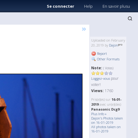
Se connecter
Help
En savoir plusu
»
Uploaded on February
20, 2019 by
Dajon
Report
Other Formats
Note:
( Votes)
pour
Loggez-vous
voter!
Views:
1760
Pris(e)(es) sur
16-01-
2019
avec un(e)(des)
Panasonic Dcg9
Plus Info »
Dajon's Photos taken
on 16-01-2019
All photos taken on
16-01-2019