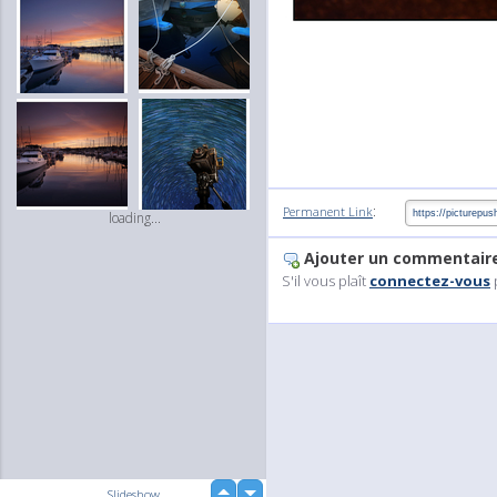
:
Permanent Link
loading...
Ajouter un commentair
S'il vous plaît
connectez-vous
up
Slideshow