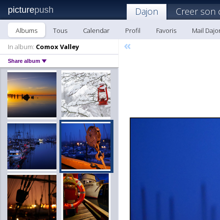
picture
push
Dajon
Creer son 
Albums
Tous
Calendar
Profil
Favoris
Mail Dajo
«
In album:
Comox Valley
Share album