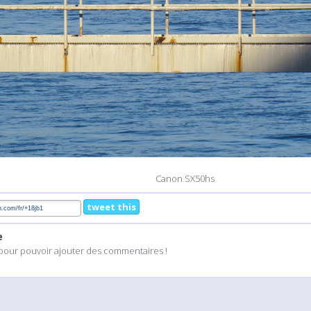
Canon SX50hs
tweet this
e
pour pouvoir ajouter des commentaires !