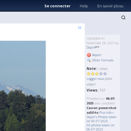
Se connecter
Help
En savoir plusu
»
Uploaded on
November 28, 2025 by
Dajon
Report
Other Formats
Note:
( Votes)
pour
Loggez-vous
voter!
Views:
767
Pris(e)(es) sur
06-07-
2025
avec un(e)(des)
Canon powershot
sx50 hs
Plus Info »
Dajon's Photos taken
on 06-07-2025
All photos taken on
06-07-2025