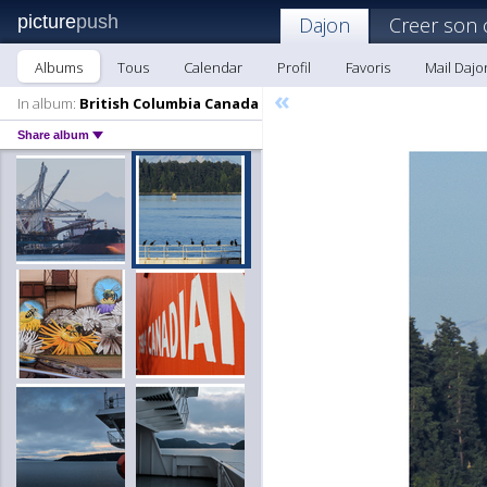
picture
push
Dajon
Creer son 
Albums
Tous
Calendar
Profil
Favoris
Mail Dajo
«
In album:
British Columbia Canada
Share album