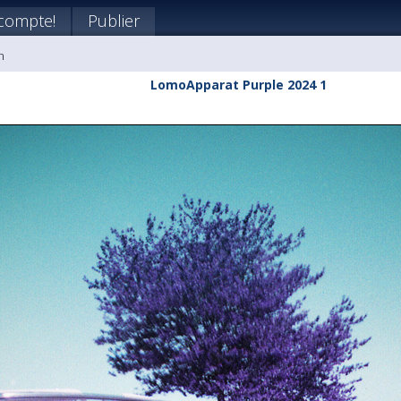
compte!
Publier
n
LomoApparat Purple 2024 1