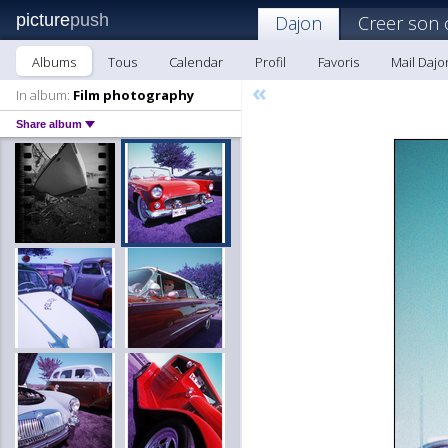
picture
push
Dajon
Creer son 
Albums
Tous
Calendar
Profil
Favoris
Mail Dajo
«
In album:
Film photography
Share album