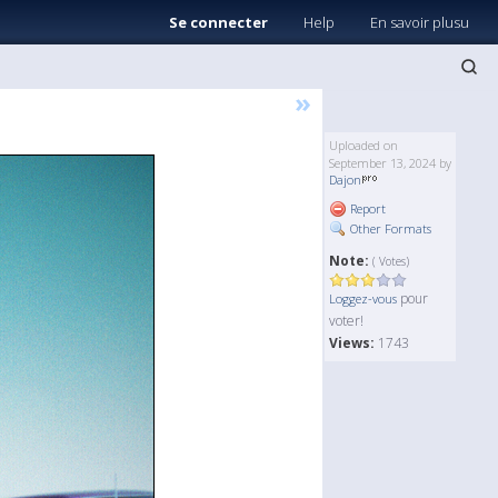
Se connecter
Help
En savoir plusu
»
Uploaded on
September 13, 2024 by
Dajon
Report
Other Formats
Note:
( Votes)
pour
Loggez-vous
voter!
Views:
1743