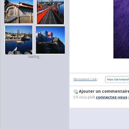
loading...
:
Permanent Link
Ajouter un commentair
S'il vous plaît
connectez-vous