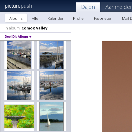
picture
push
Dajon
Aanmelden
Albums
Alle
Kalender
Profiel
Favorieten
Mail 
In album:
Comox Valley
Deel Dit Album