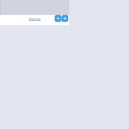
up
Diashow
down
Language
Jouw
English
Help
Nederlands
Lees Meer
Français