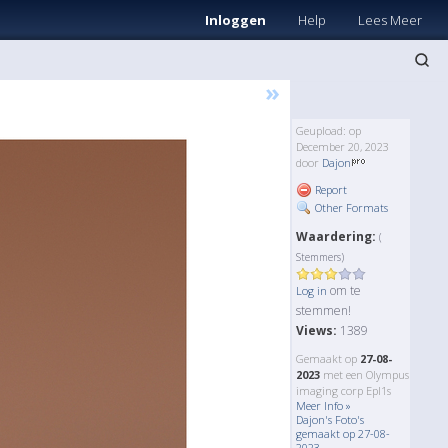
Inloggen
Help
Lees Meer
»
Geupload: op
December 20, 2023
door
Dajon
Report
Other Formats
Waardering:
(
Stemmers)
om te
Log in
stemmen!
Views:
1389
Gemaakt op
27-08-
2023
met een Olympus
imaging corp Epl1s
Meer Info »
Dajon's Foto's
gemaakt op 27-08-
2023