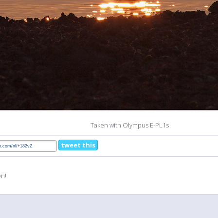
Taken with Olympus E-PL1s
tweet this
en!