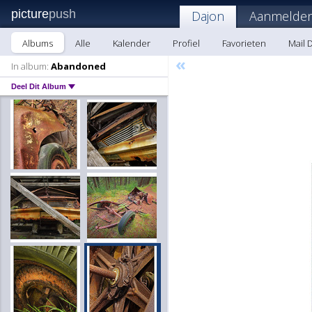
picture
push
Dajon
Aanmelden
Albums
Alle
Kalender
Profiel
Favorieten
Mail 
«
In album:
Abandoned
Deel Dit Album