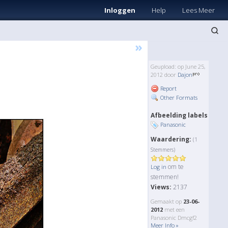
Inloggen
Help
Lees Meer
»
Geupload: op June 25,
2012 door
Dajon
Report
Other Formats
Afbeelding labels
Panasonic
Waardering:
(1
Stemmers)
om te
Log in
stemmen!
Views:
2137
Gemaakt op
23-06-
2012
met een
Panasonic Dmcgf2
Meer Info »