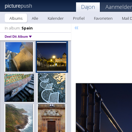
picture
push
Dajon
Aanmelden
Albums
Alle
Kalender
Profiel
Favorieten
Mail 
«
In album:
Spain
Deel Dit Album