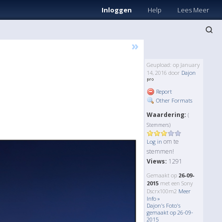
Inloggen
Help
Lees Meer
»
Geupload: op January
14, 2016 door
Dajon
Report
Other Formats
Waardering:
(
Stemmers)
om te
Log in
stemmen!
Views:
1291
Gemaakt op
26-09-
2015
met een Sony
Dscrx100m2
Meer
Info »
Dajon's Foto's
gemaakt op 26-09-
2015