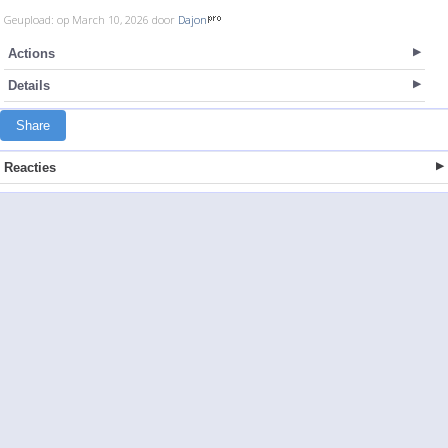
Geupload: op March 10, 2026 door
Dajon
Actions
Details
Share
Reacties