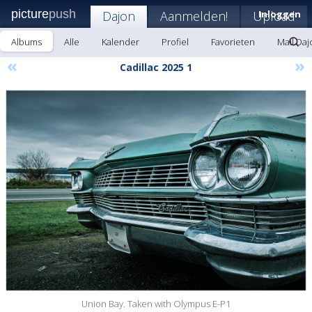
picture
push
Dajon
Aanmelden!
Upload
Inloggen
Albums
Alle
Kalender
Profiel
Favorieten
Mail Daj
«
»
Cadillac 2025 1
Union Bay. Taken with Olympus E-P1