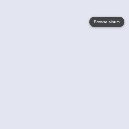
Browse album
Language
English
Nederlands
Français
Jouw
Help
Lees Meer