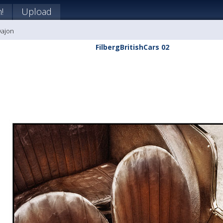
!
Upload
Dajon
FilbergBritishCars 02