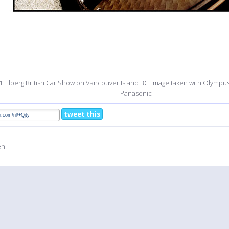
1 Filberg British Car Show on Vancouver Island BC. Image taken with Olymp
Panasonic
tweet this
en!