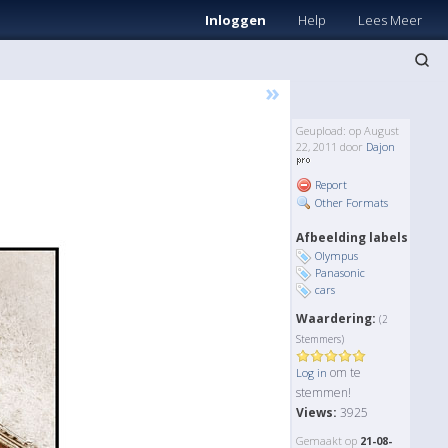
Inloggen
Help
Lees Meer
»
Geupload: op August
22, 2011 door
Dajon
Report
Other Formats
Afbeelding labels
Olympus
Panasonic
cars
Waardering:
(2
Stemmers)
om te
Log in
stemmen!
Views:
3925
Gemaakt op
21-08-