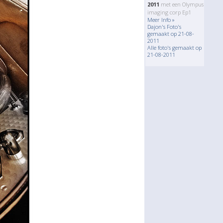
2011
met een Olympus
imaging corp Ep1
Meer Info »
Dajon's Foto's
gemaakt op 21-08-
2011
Alle foto's gemaakt op
21-08-2011