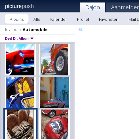
picture
push
Dajon
Aanmelden
Albums
Alle
Kalender
Profiel
Favorieten
Mail 
«
In album:
Automobile
Deel Dit Album