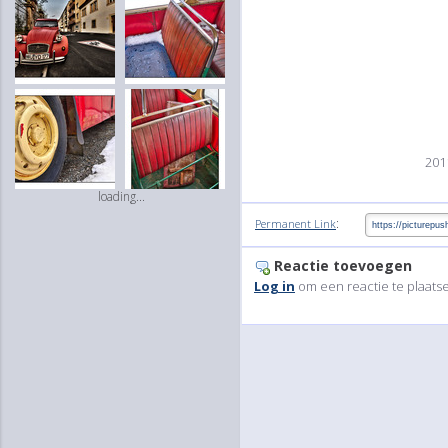
201
loading...
:
Permanent Link
Reactie toevoegen
Log in
om een reactie te plaats