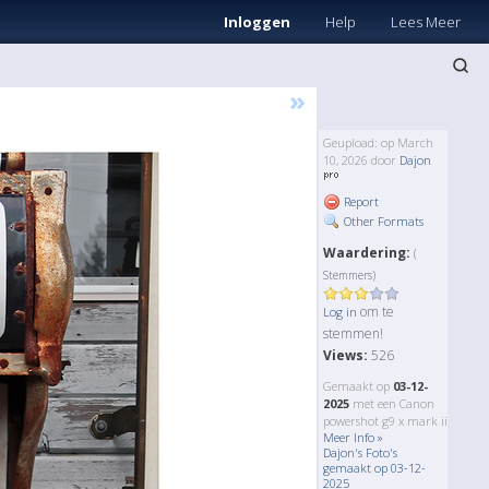
Inloggen
Help
Lees Meer
»
Geupload: op March
10, 2026 door
Dajon
Report
Other Formats
Waardering:
(
Stemmers)
om te
Log in
stemmen!
Views:
526
Gemaakt op
03-12-
2025
met een Canon
powershot g9 x mark ii
Meer Info »
Dajon's Foto's
gemaakt op 03-12-
2025