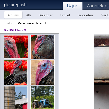
picture
push
Dajon
Aanmelden
Albums
Alle
Kalender
Profiel
Favorieten
Mail 
In album:
Vancouver Island
Deel Dit Album