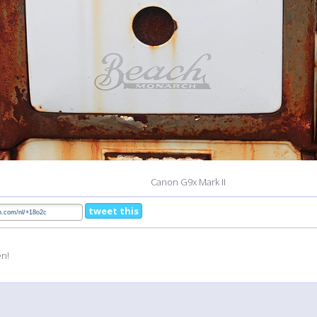
Canon G9x Mark II
tweet this
en!