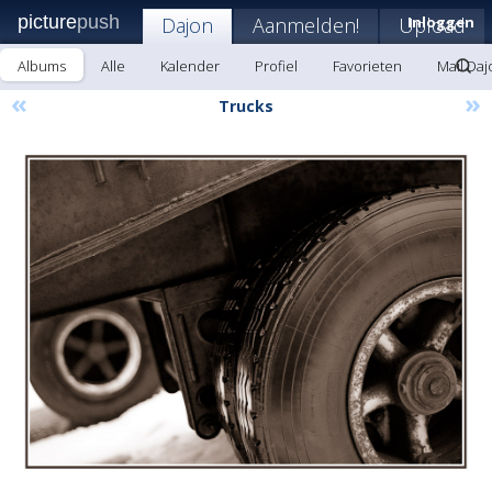
picture
push
Dajon
Aanmelden!
Upload
Inloggen
Albums
Alle
Kalender
Profiel
Favorieten
Mail Daj
«
»
Trucks