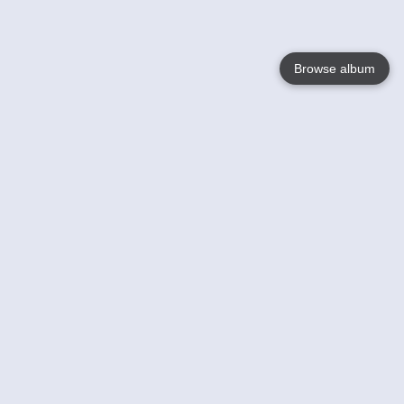
Browse album
Language
English
Nederlands
Français
Jouw
Help
Lees Meer