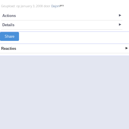
Geupload: op January 3, 2008 door
Dajon
Actions
Details
Share
Reacties