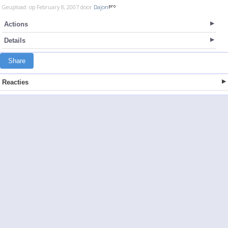
Geupload: op February 8, 2007 door
Dajon
Actions
Details
Share
Reacties