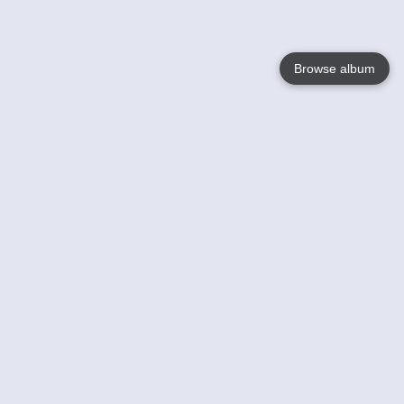
Browse album
Language
English
Nederlands
Français
Jouw
Help
Lees Meer