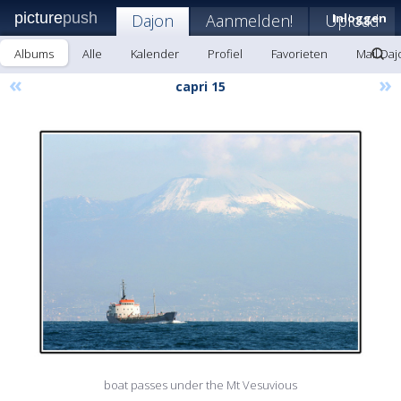
picture
push
Dajon
Aanmelden!
Upload
Inloggen
Albums
Alle
Kalender
Profiel
Favorieten
Mail Daj
«
»
capri 15
boat passes under the Mt Vesuvious