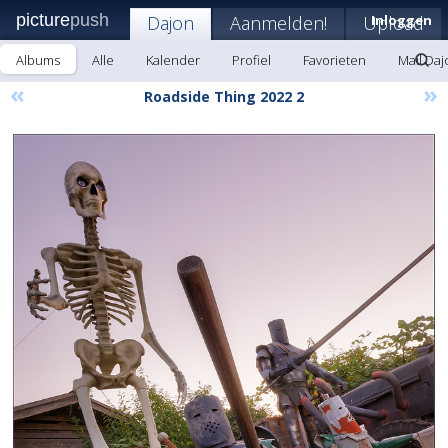
picture
push
Dajon
Aanmelden!
Upload
Inloggen
Albums
Alle
Kalender
Profiel
Favorieten
Mail Daj
«
»
Roadside Thing 2022 2