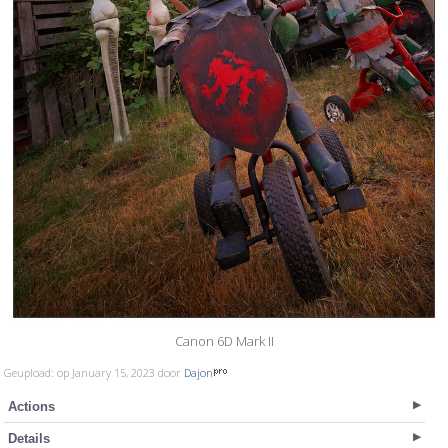
Canon 6D Mark II
Geupload: op January 15, 2023 door
Dajon
Actions
Details