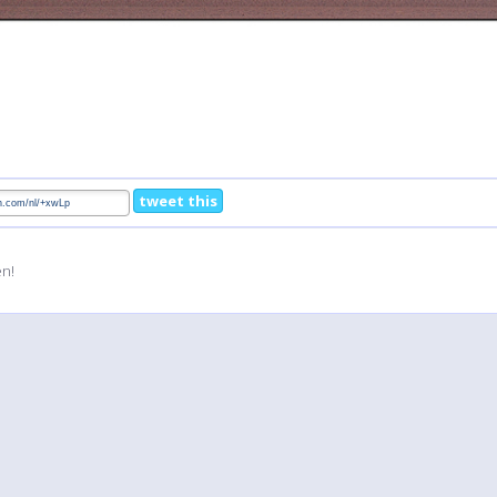
tweet this
en!