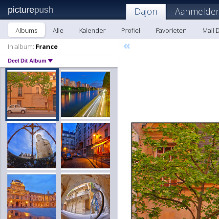
picture
push
Dajon
Aanmelden
Albums
Alle
Kalender
Profiel
Favorieten
Mail 
«
In album:
France
Deel Dit Album