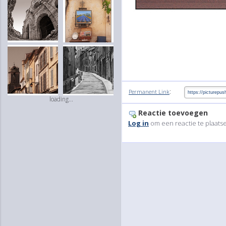
:
Permanent Link
loading...
Reactie toevoegen
Log in
om een reactie te plaats