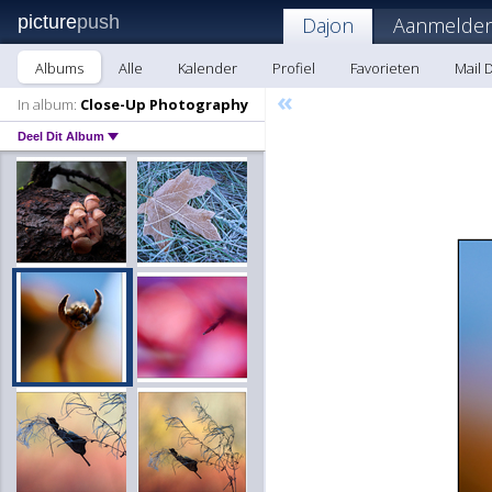
picture
push
Dajon
Aanmelden
Albums
Alle
Kalender
Profiel
Favorieten
Mail 
«
In album:
Close-Up Photography
Deel Dit Album