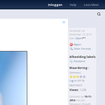
Inloggen
Help
Lees Meer
»
Geupload: op
November 13, 2014
door
Dajon
Report
Other Formats
Afbeelding labels
Panasonic
Waardering:
(
Stemmers)
om te
Log in
stemmen!
Views:
1238
Gemaakt op
10-11-
2014
met een
Panasonic Dmcgf6