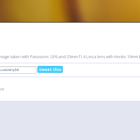
Image taken with Panasonic GF6 and 25mm f1.4 Leica lens with Kenko 10mm
tweet this
en!