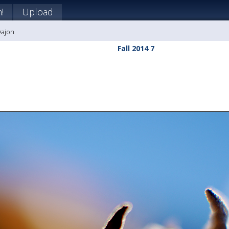
!
Upload
Dajon
Fall 2014 7