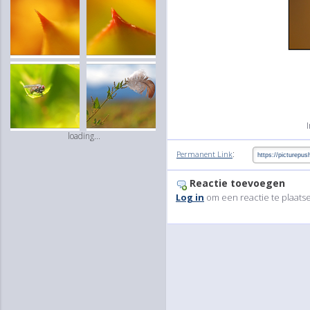
loading...
:
Permanent Link
Reactie toevoegen
Log in
om een reactie te plaats